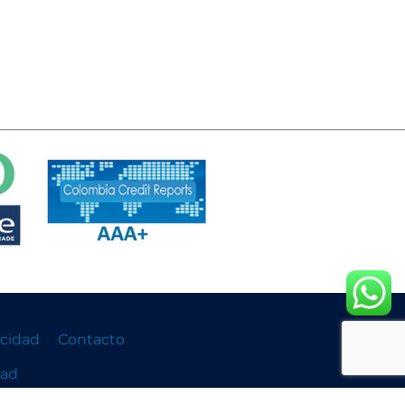
acidad
Contacto
dad