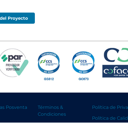
 del Proyecto
ías Posventa
Términos &
Política de Priv
Condiciones
Política de Cali