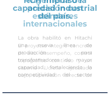
Ingeniería de
precisión con
estándares
internacionales
El proyecto integró concreto
de alto desempeño, control
topográfico continuo y un
sistema Ucrete ejecutado
bajo supervisión directa de
Sika. La combinación
garantizó mezclas, espesores
y planitud milimétrica,
permitiendo operar cargas y